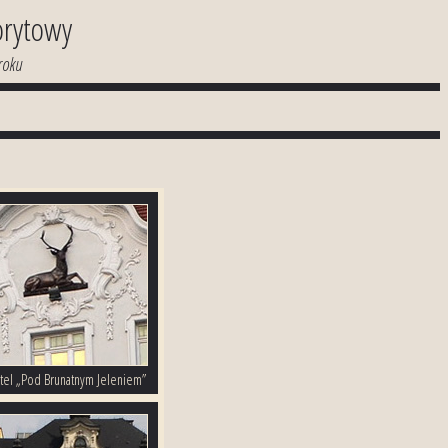
rytowy
roku
tel „Pod Brunatnym Jeleniem”