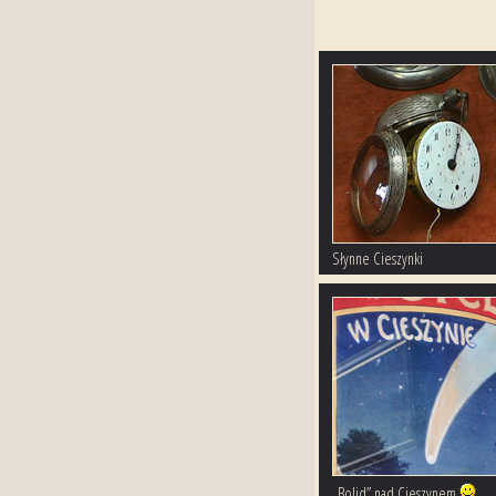
Słynne Cieszynki
„Bolid” nad Cieszynem