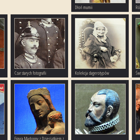
Dłoń mumii
Ró
Czar starych fotografii
Kolekcja dagerotypów
Św
Figura Madonny z Dzieciątkiem z