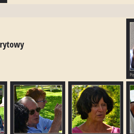
orytowy
Pog