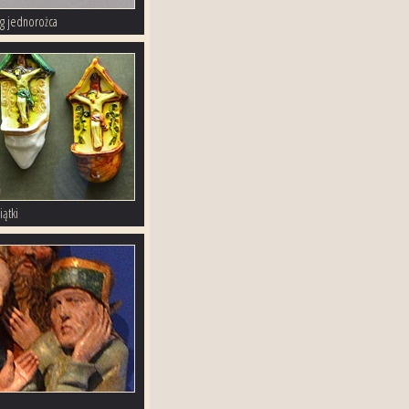
g jednorożca
iątki