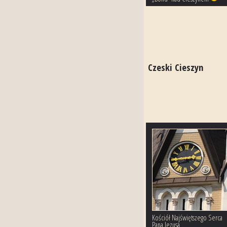
Czeski Cieszyn
Kościół Najświętszego Serca
Pana Jezusa