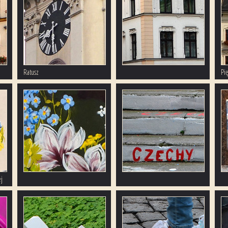
Ratusz
Pi
j