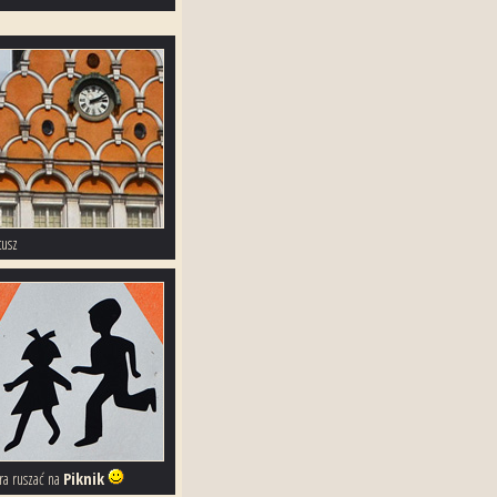
tusz
ra ruszać na
Piknik