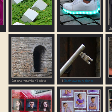
Ul
Rotunda romańska z XI wieku...
...i
20-złotowego banknotu