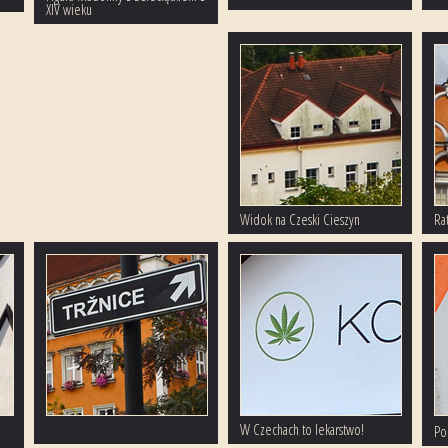
XIV wieku
Widok na Czeski Cieszyn
Ra
W Czechach to lekarstwo!
Po