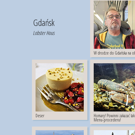
Gdańsk
Lobster Hous
W drodze do Gdańska na o
Deser
Homary! Powinni zakazać ta
Menu-procederu!