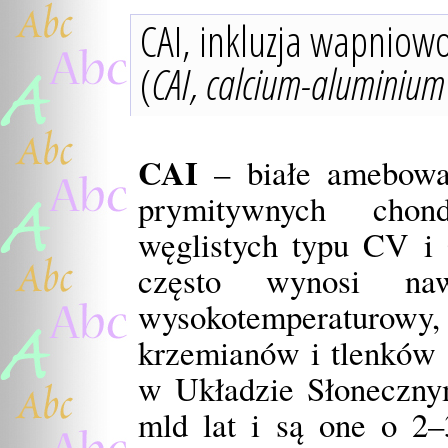
CAI, inkluzja wapniow
(
CAI, calcium-aluminium 
CAI
– białe amebowa
prymitywnych chond
węglistych typu CV i
często wynosi naw
wysokotemperaturow
krzemianów i tlenków C
w Układzie Słonecznym
mld lat i są one o 2–3