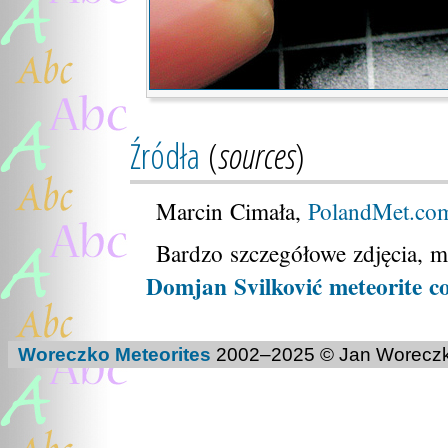
Źródła
(
sources
)
Marcin Cimała,
PolandMet.co
Bardzo szczegółowe zdjęcia, m.
Domjan Svilković meteorite co
Woreczko Meteorites
2002–
2025
© Jan Woreczk