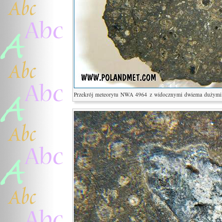
Przekrój meteorytu NWA 4964 z widocznymi dwiema dużymi