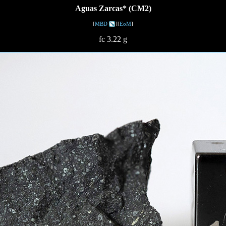
Aguas Zarcas* (CM2)
[
MBD
][
EoM
]
fc 3.22 g