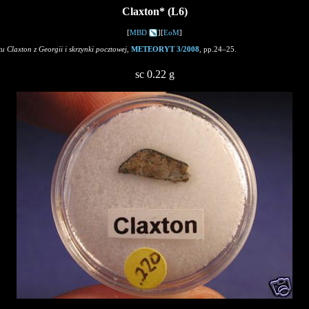
Claxton* (L6)
[
MBD
][
EoM
]
tu Claxton z Georgii i skrzynki pocztowej
,
METEORYT 3/2008
, pp.24–25.
sc 0.22 g