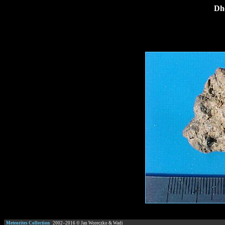
Dh
Meteorites Collection
2002–
2016
© Jan Woreczko & Wadi