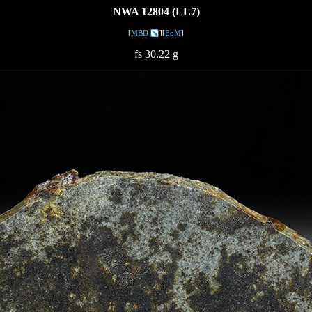
NWA 12804 (LL7)
[
MBD
][
EoM
]
fs 30.22 g