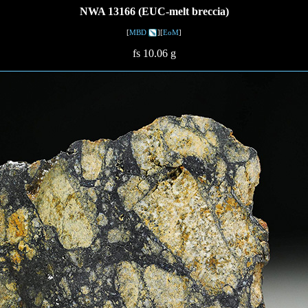
NWA 13166 (EUC-melt breccia)
[
MBD
][
EoM
]
fs 10.06 g