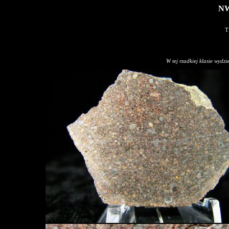
NW
T
W tej rzadkiej klasie wydzi