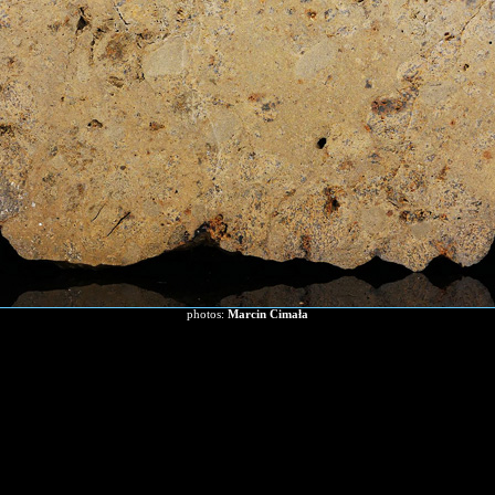
photos:
Marcin Cimała