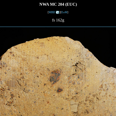
NWA MC 204 (EUC)
[
MBD
][
EoM
]
fs 162g