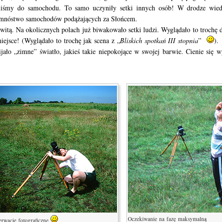
liśmy do samochodu. To samo uczyniły setki innych osób! W drodze wiedz
 mnóstwo samochodów podążających za Słońcem.
witą. Na okolicznych polach już biwakowało setki ludzi. Wyglądało to trochę 
iejsce! (Wyglądało to trochę jak scena z „
Bliskich spotkań III stopnia
”
).
ło „zimne” światło, jakieś takie niepokojące w swojej barwie. Cienie się wyo
Oczekiwanie na fazę maksymalną
erwacje fotograficzne