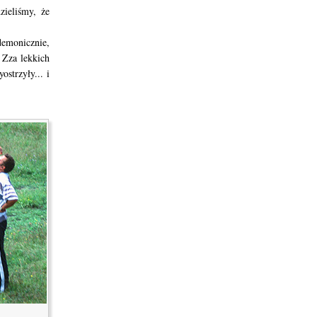
ieliśmy, że
demonicznie,
 Zza lekkich
strzyły... i