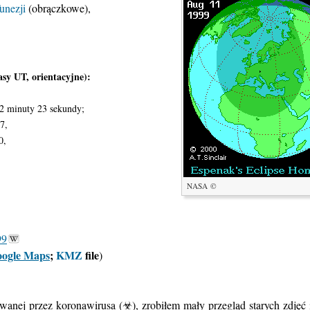
unezji
(obrączkowe),
sy UT, orientacyjne):
~2 minuty 23 sekundy;
7,
0,
NASA ©
99
ogle Maps
;
KMZ
file
)
nej przez koronawirusa (☣), zrobiłem mały przegląd starych zdjęć i