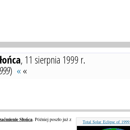
łońca
, 11 sierpnia 1999 r.
1999
)
«
«
zaćmienie Słońca
. Później poszło już z
Total Solar Eclipse of 199