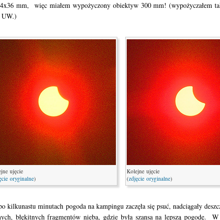
24x36 mm, więc miałem wypożyczony obiektyw 300 mm! (wypożyczałem ta
y UW.)
jne ujęcie
Kolejne ujęcie
ęcie oryginalne
)
(
zdjęcie oryginalne
)
po kilkunastu minutach pogoda na kampingu zaczęła się psuć, nadciągały deszc
ych, błękitnych fragmentów nieba, gdzie była szansa na lepszą pogodę. W