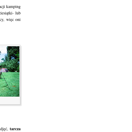
acji kamping
iesiątki- lub
cy, więc oni
tarcza
zdjęć,