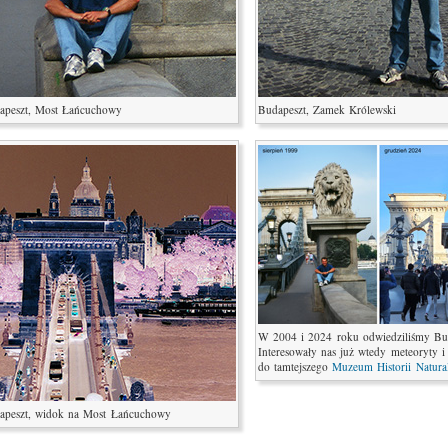
apeszt, Most Łańcuchowy
Budapeszt, Zamek Królewski
W 2004 i 2024 roku odwiedziliśmy Bud
Interesowały nas już wtedy meteoryty i 
do tamtejszego
Muzeum Historii Natura
apeszt, widok na Most Łańcuchowy