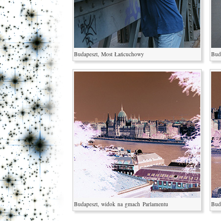
Budapeszt, Most Łańcuchowy
Bud
Budapeszt, widok na gmach Parlamentu
Bud