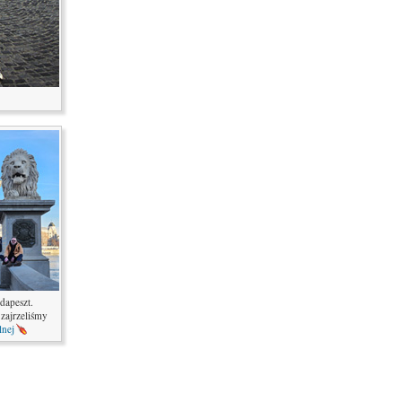
apeszt.
zajrzeliśmy
lnej