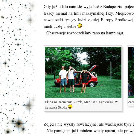
Gdy już udało nam się wyjechać z Budapesztu, pojec
leżący niemal na linii maksymalnej fazy. Miejscowoś
nawet setki tysięcy ludzi z całej Europy Środkowej
mieli ucztę u siebie
Obserwacje rozpoczęliśmy rano na kampingu.
Ekipa na zaćmienie - Irek, Mariusz i Agnieszka. W
Zacz
tle nasza Škoda
Zdjęcia nie wyszły rewelacyjne, ale ważniejsze były
Nie pamiętam jaki miałem wtedy aparat, ale praw