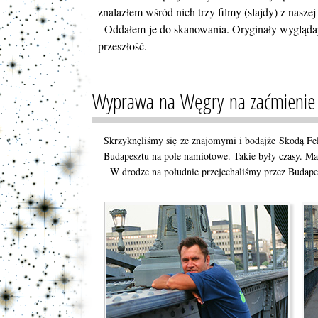
znalazłem wśród nich trzy filmy (slajdy) z nasz
Oddałem je do skanowania. Oryginały wyglądają d
przeszłość.
Wyprawa na Węgry na zaćmienie
Skrzyknęliśmy się ze znajomymi i bodajże Škodą Fel
Budapesztu na pole namiotowe. Takie były czasy. Mał
W drodze na południe przejechaliśmy przez Budape