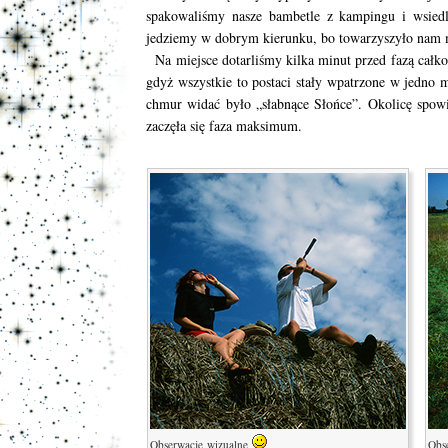
spakowaliśmy nasze bambetle z kampingu i wsied
jedziemy w dobrym kierunku, bo towarzyszyło nam
Na miejsce dotarliśmy kilka minut przed fazą całko
gdyż wszystkie to postaci stały wpatrzone w jedno m
chmur widać było „słabnące Słońce”. Okolicę spowija
zaczęła się faza maksimum.
Obserwacje wizualne
Obs