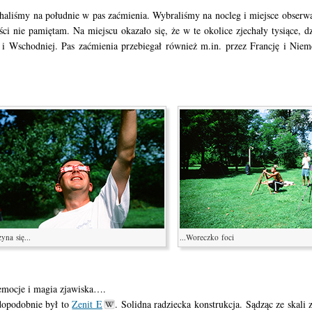
haliśmy na południe w pas zaćmienia. Wybraliśmy na nocleg i miejsce obserw
ci nie pamiętam. Na miejscu okazało się, że w te okolice zjechały tysiące, dz
 i Wschodniej. Pas zaćmienia przebiegał również m.in. przez Francję i Niem
yna się...
...Woreczko foci
 emocje i magia zjawiska….
dopodobnie był to
Zenit E
. Solidna radziecka konstrukcja. Sądząc ze skali 