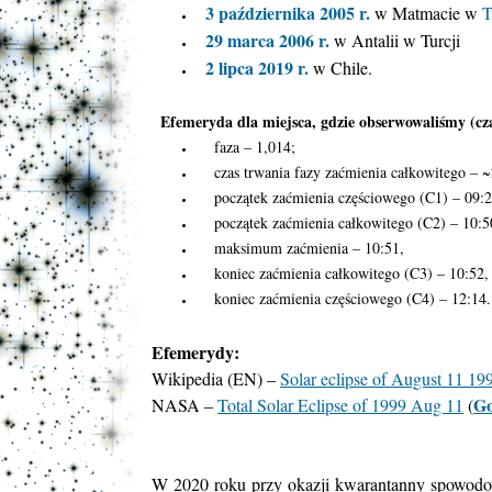
3 października 2005 r.
w Matmacie w
T
29 marca 2006 r.
w Antalii w Turcji
2 lipca 2019 r.
w Chile.
Efemeryda dla miejsca, gdzie obserwowaliśmy (cza
faza – 1,014;
czas trwania fazy zaćmienia całkowitego – 
początek zaćmienia częściowego (C1) – 09:2
początek zaćmienia całkowitego (C2) – 10:5
maksimum zaćmienia – 10:51,
koniec zaćmienia całkowitego (C3) – 10:52,
koniec zaćmienia częściowego (C4) – 12:14.
Efemerydy:
Wikipedia (EN) –
Solar eclipse of August 11 19
Go
NASA –
Total Solar Eclipse of 1999 Aug 11
(
W 2020 roku przy okazji kwarantanny spowodowa