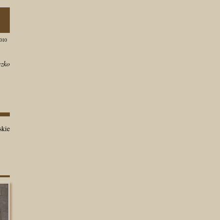
010
czko
skie