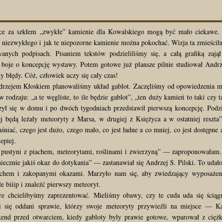
żące za szkłem „zwykłe” kamienie dla Kowalskiego mogą być mało ciekawe
h niezwykłego i jak te niepozorne kamienie można pokochać. Wizja ta zmieściła
wanych podpisach. Pisaniem tekstów podzieliliśmy się, a całą grafiką zajął
oje o koncepcję wystawy. Potem gotowe już plansze pilnie studiował Andrz
błędy. Cóż, człowiek uczy się cały czas!
rzejem Kłoskiem planowaliśmy układ gablot. Zaczęliśmy od opowiedzenia 
 rodzaju: „a te węgliste, to ile będzie gablot”, „ten duży kamień to taki czy t
zył się w domu i po dwóch tygodniach przedstawił pierwszą koncepcję. Podzi
 będą leżały meteoryty z Marsa, w drugiej z Księżyca a w ostatniej reszt
iać, czego jest dużo, czego mało, co jest ładne a co mniej, co jest dostępne 
epiej.
pustyni z piachem, meteorytami, roślinami i zwierzyną” — zaproponowałam
iecznie jakiś okaz do dotykania” — zastanawiał się Andrzej S. Pilski. To udało
piachem i zakopanymi okazami. Marzyło nam się, aby zwiedzający wyposaże
e biiip i znaleźć pierwszy meteoryt.
e chcielibyśmy zaprezentować. Mieliśmy obawy, czy te cuda uda się ściąg
 się oddani sprawie, którzy swoje meteoryty przywieźli na miejsce — K
nd przed otwarciem, kiedy gabloty były prawie gotowe, wparował z cięż