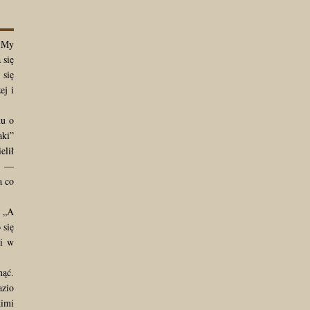
. My
 się
 się
ej i
mu o
aki”
elił
a” —
a co
. „A
 się
ni w
nąć.
azio
kimi