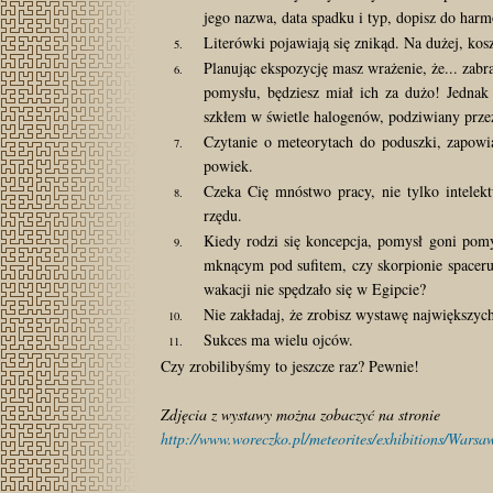
jego nazwa, data spadku i typ, dopisz do ha
Literówki pojawiają się znikąd. Na dużej, ko
Planując ekspozycję masz wrażenie, że... zab
pomysłu, będziesz miał ich za dużo! Jednak
szkłem w świetle halogenów, podziwiany prze
Czytanie o meteorytach do poduszki, zapowia
powiek.
Czeka Cię mnóstwo pracy, nie tylko intelekt
rzędu.
Kiedy rodzi się koncepcja, pomysł goni pomys
mknącym pod sufitem, czy skorpionie spaceruj
wakacji nie spędzało się w Egipcie?
Nie zakładaj, że zrobisz wystawę największych
Sukces ma wielu ojców.
Czy zrobilibyśmy to jeszcze raz? Pewnie!
Zdjęcia z wystawy można zobaczyć na stronie
http://www.woreczko.pl/meteorites/exhibitions/Wars