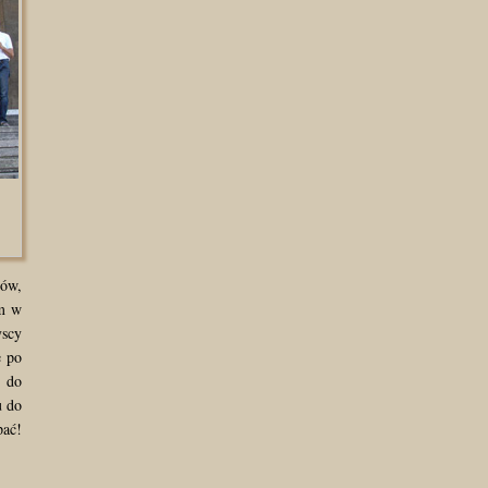
zów,
em w
yscy
ę po
ł do
u do
pać!