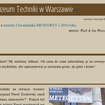
zeum Techniki w Warszawie
«
czerwiec-wrzesień 2
z
numeru 2 kwartalnika METEORYT z 2010 roku
.
autorzy:
Wadi & Jan Wore
ach? My mieliśmy kilkaset. Od czasu do czasu zabieraliśmy je na towarzy
z myśleliśmy, aby zaprezentować je szerszemu gronu, ale gdzie i komu?
echniki na otwarcie wystawy
rzyjaciel Paweł Żochowski rzucił
ystawę meteorytów?”. Pomysł był
t później Paweł przedstawiał nas