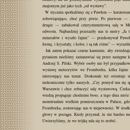
znajomym już jako tych „od wystawy”.
W styczniu spotkaliśmy się z Pawłem — kuratorem n
zobowiązująco, choć przy piwie. Po pierwsze — 
drugie — zabukował czterystumetrową salę w M
odwrotu. Najbardziej przeraziły nas te metry „Ja 
minerałów i wyszło fajnie” — przekonywał Paweł.
formę, i kryształy, i kolor, i są tak różne” — wyrazi
Jak zatem pokazać czarne kamienie, aby zwiedzaj
pytaniem mieliśmy zastanawiać się przez następne k
Andrzej S. Pilski. Wybór osoby nie był przypadkow
wystawę meteorytów we Fromborku, kilka fajnie 
interesujący nas temat. Doskonale też orientuj
niekoniecznie tylko naszych. „Czy pomysł mu się s
Warszawie i chce zobaczyć salę wystawową. Czekal
wiedzą propaguje chodzenie boso, a tego dnia mróz 
monstrualnie wielkim pomieszczeniu w Pałacu, gdzi
Fromborka, zostawiając nas w niepewności. W środk
głowy w pociągu. Kiedy przyznał, że nie bardzo mó
Uwierzyliśmy, że we trójkę uda się to zrobić.