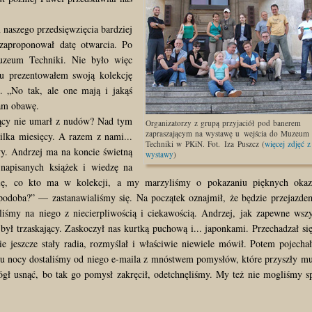
aszego przedsięwzięcia bardziej
zaproponował datę otwarcia. Po
uzeum Techniki. Nie było więc
tu prezentowałem swoją kolekcję
 „No tak, ale one mają i jakąś
łam obawę.
ący nie umarł z nudów? Nad tym
Organizatorzy z grupą przyjaciół pod banerem
zapraszającym na wystawę u wejścia do Muzeum
ilka miesięcy. A razem z nami...
Techniki w PKiN. Fot. Iza Puszcz (
więcej zdjęć z
y. Andrzej ma na koncie świetną
wystawy
)
napisanych książek i wiedzę na
e się, co kto ma w kolekcji, a my marzyliśmy o pokazaniu pięknych oka
podoba?” — zastanawialiśmy się. Na początek oznajmił, że będzie przejazd
iśmy na niego z niecierpliwością i ciekawością. Andrzej, jak zapewne wsz
był trzaskający. Zaskoczył nas kurtką puchową i... japonkami. Przechadzał si
e jeszcze stały radia, rozmyślał i właściwie niewiele mówił. Potem pojecha
u nocy dostaliśmy od niego e-maila z mnóstwem pomysłów, które przyszły m
gł usnąć, bo tak go pomysł zakręcił, odetchnęliśmy. My też nie mogliśmy s