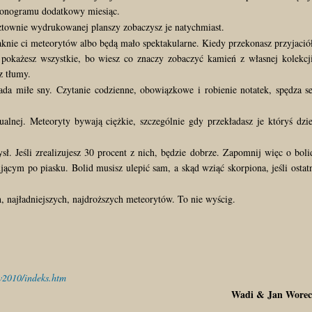
rmonogramu dodatkowy miesiąc.
sztownie wydrukowanej planszy zobaczysz je natychmiast.
raknie ci meteorytów albo będą mało spektakularne. Kiedy przekonasz przyjació
 pokażesz wszystkie, bo wiesz co znaczy zobaczyć kamień z własnej kolekcj
z tłumy.
da miłe sny. Czytanie codzienne, obowiązkowe i robienie notatek, spędza s
ualnej. Meteoryty bywają ciężkie, szczególnie gdy przekładasz je któryś dzi
ł. Jeśli zrealizujesz 30 procent z nich, będzie dobrze. Zapomnij więc o boli
ącym po piasku. Bolid musisz ulepić sam, a skąd wziąć skorpiona, jeśli ostat
, najładniejszych, najdroższych meteorytów. To nie wyścig.
aw2010/indeks.htm
Wadi & Jan Worec