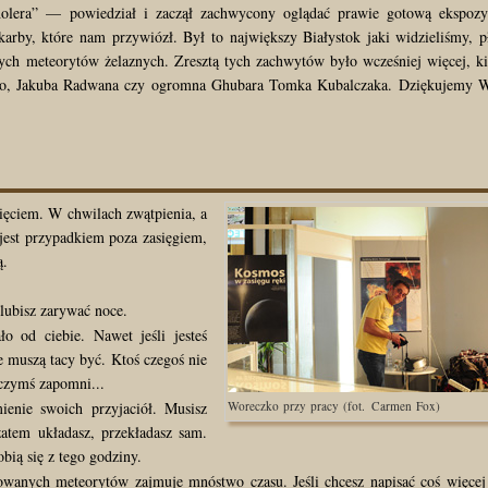
lera” — powiedział i zaczął zachwycony oglądać prawie gotową ekspozy
by, które nam przywiózł. Był to największy Białystok jaki widzieliśmy, p
żych meteorytów żelaznych. Zresztą tych zachwytów było wcześniej więcej, k
iego, Jakuba Radwana czy ogromna Ghubara Tomka Kubalczaka. Dziękujemy
ęciem. W chwilach zwątpienia, a
 jest przypadkiem poza zasięgiem,
ą.
 lubisz zarywać noce.
ło od ciebie. Nawet jeśli jesteś
 muszą tacy być. Ktoś czegoś nie
 czymś zapomni...
ienie swoich przyjaciół. Musisz
Woreczko przy pracy (fot. Carmen Fox)
atem układasz, przekładasz sam.
obią się z tego godziny.
owanych meteorytów zajmuje mnóstwo czasu. Jeśli chcesz napisać coś więcej