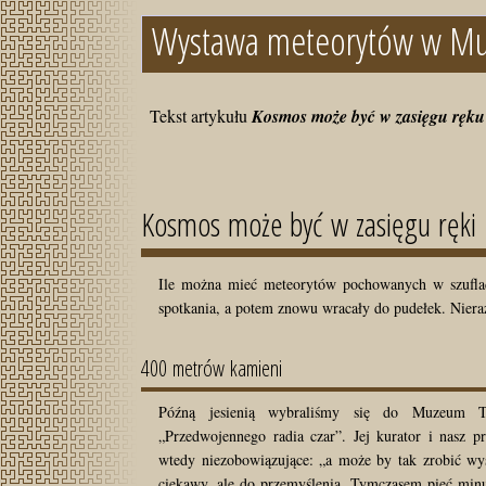
Wystawa meteorytów w Mu
Tekst artykułu
Kosmos może być w zasięgu ręku
Kosmos może być w zasięgu ręki
Ile można mieć meteorytów pochowanych w szuflad
spotkania, a potem znowu wracały do pudełek. Niera
400 metrów kamieni
Późną jesienią wybraliśmy się do Muzeum T
„Przedwojennego radia czar”. Jej kurator i nasz p
wtedy niezobowiązujące: „a może by tak zrobić w
ciekawy, ale do przemyślenia. Tymczasem pięć minu