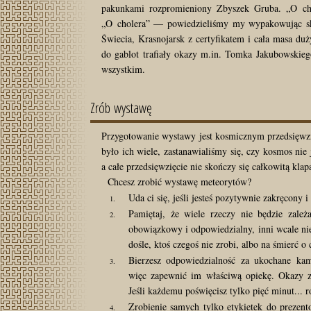
pakunkami rozpromieniony Zbyszek Gruba. „O cho
„O cholera” — powiedzieliśmy my wypakowując skar
Świecia, Krasnojarsk z certyfikatem i cała masa du
do gablot trafiały okazy m.in. Tomka Jakubowsk
wszystkim.
Zrób wystawę
Przygotowanie wystawy jest kosmicznym przedsięwzi
było ich wiele, zastanawialiśmy się, czy kosmos nie
a całe przedsięwzięcie nie skończy się całkowitą klap
Chcesz zrobić wystawę meteorytów?
Uda ci się, jeśli jesteś pozytywnie zakręcony i
Pamiętaj, że wiele rzeczy nie będzie zależa
obowiązkowy i odpowiedzialny, inni wcale nie
dośle, ktoś czegoś nie zrobi, albo na śmierć o
Bierzesz odpowiedzialność za ukochane kam
więc zapewnić im właściwą opiekę. Okazy z
Jeśli każdemu poświęcisz tylko pięć minut... r
Zrobienie samych tylko etykietek do prezent