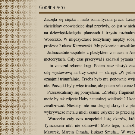
Godzina zero
Zaczęła się ciężka i mało romantyczna praca. Le
chcieliśmy opowiedzieć skąd przybyły, co jest w nic
na dziewięćdziesięciu planszach i trzystu rozbudo
Woreczko. W międzyczasie toczyliśmy między sobą b
profesor Łukasz Karwowski. My pokornie usuwaliśmy 
Jednocześnie wspólnie z plastykiem z muzeum And
meteorytach. Cały czas przerywał i zadawał pytania w
— tu zataczał rękoma krąg. Potem nasz plastyk zas
salę wystawową na trzy części — okręgi. „W jednej
oznajmił triumfalnie. Trzeba było mu ponownie wyjaśn
nie. Początki były więc trudne, ale potem szło coraz l
Przerzucaliśmy się pomysłami. „Zróbmy fragment 
może by tak zdjęcie Hoby naturalnej wielkości? I kon
zrealizować. Niestety, nie ma drugiej skrzyni z 
wykrywacze metalu mieli szanse usłyszeć to przeciągł
Woreczko cały czas uzupełniał listę okazów, któr
Tymczasem nikt nie odmówił! Mało tego, znaleźli
Mazurek, Marcin Cimała, Łukasz Smuła... W weeke