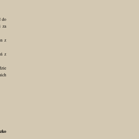
ł do
i za
en z
eń z
dzie
nich
zko