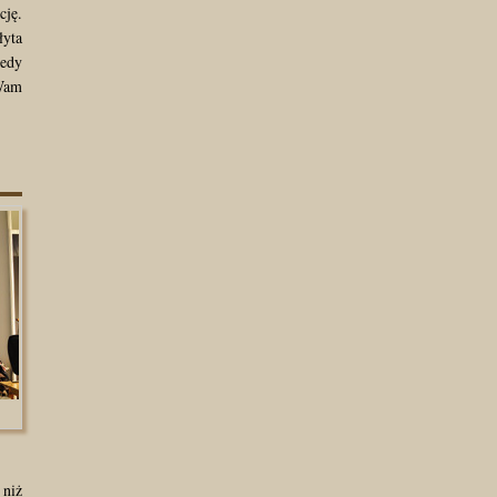
cję.
łyta
iedy
 Wam
 niż