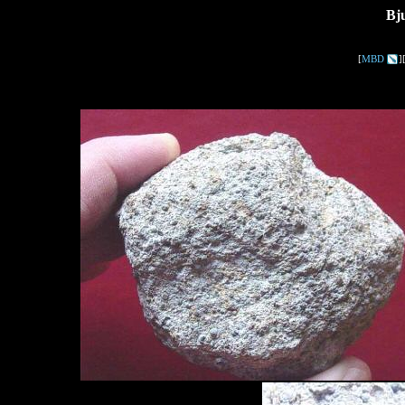
Bj
[
MBD
]