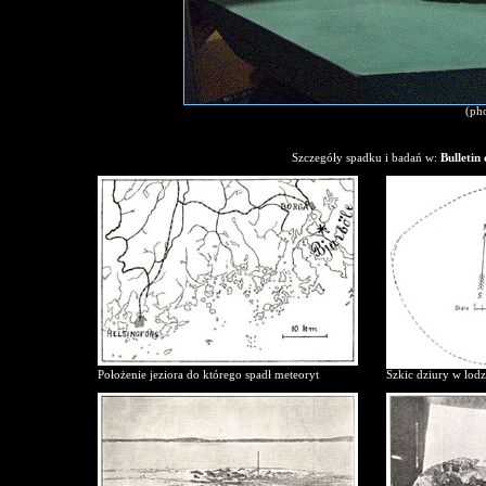
(ph
Szczegóły spadku i badań w:
Bulletin
Położenie jeziora do którego spadł meteoryt
Szkic dziury w lodz