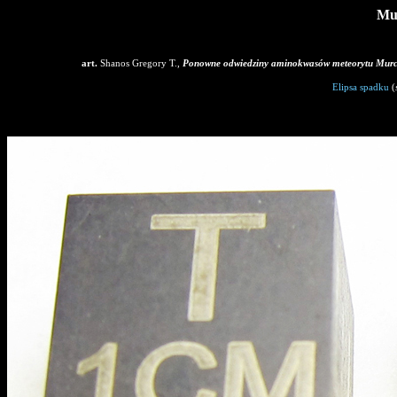
Mu
art.
Shanos Gregory T.,
Ponowne odwiedziny aminokwasów meteorytu Murc
Elipsa spadku
(