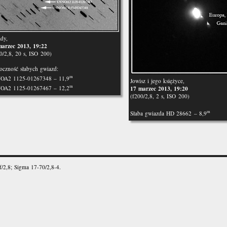
ady,
marzec 2013, 19:22
0/2,8, 20 s, ISO 200)
czność słabych gwiazd:
m
OA2 1125-01267348 – 11,9
Jowisz i jego księżyce,
m
OA2 1125-01267467 – 12,2
17 marzec 2013, 19:20
(f200/2,8, 2 s, ISO 200)
m
Słaba gwiazda HD 28662 – 8,9
2,8; Sigma 17-70/2,8-4.