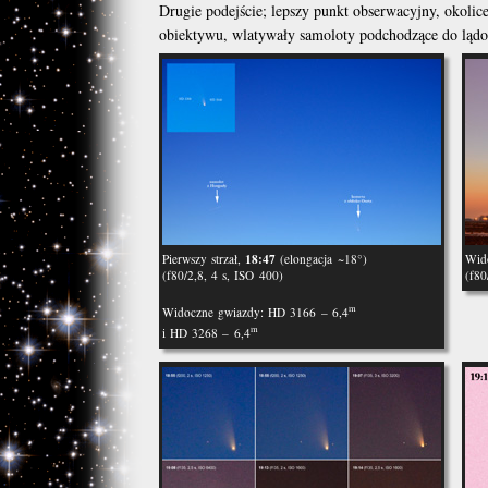
Drugie podejście; lepszy punkt obserwacyjny, okolic
obiektywu, wlatywały samoloty podchodzące do lądo
18:47
Pierwszy strzał,
(elongacja ~18°)
Wid
(f80/2,8, 4 s, ISO 400)
(f80
m
Widoczne gwiazdy: HD 3166 – 6,4
m
i HD 3268 – 6,4