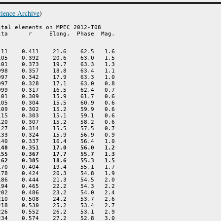
ience Archive
)
tal elements on MPEC 2012-T08

lta      r     Elong.  Phase  Mag.
11    0.411    21.6    62.5   1.6

05    0.392    20.6    63.0   1.5

01    0.373    19.7    63.3   1.3

98    0.357    18.8    63.4   1.1

97    0.342    17.9    63.3   1.0

97    0.328    17.1    63.0   0.8

99    0.317    16.5    62.4   0.7

01    0.309    15.9    61.7   0.6

05    0.304    15.5    60.9   0.6

09    0.302    15.2    59.9   0.6

15    0.303    15.1    59.1   0.6

20    0.307    15.2    58.2   0.6

27    0.314    15.5    57.5   0.7

33    0.324    15.9    56.9   0.9

48    0.351    17.0    56.0   1.2

155    0.367    17.7    55.7   1.3
162    0.385    18.6    55.3   1.5
70    0.404    19.4    55.1   1.7

78    0.424    20.3    54.8   1.9

86    0.444    21.3    54.5   2.0

94    0.465    22.2    54.3   2.2

02    0.486    23.2    54.0   2.4

10    0.508    24.2    53.7   2.6

18    0.530    25.2    53.4   2.7

26    0.552    26.2    53.1   2.9

34    0.574    27.2    52.8   3.0
