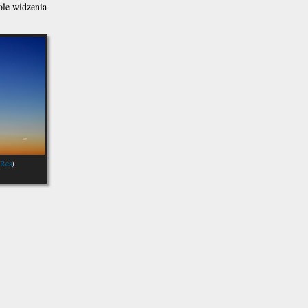
ole widzenia
iRes
)