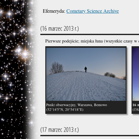
Efemeryda:
Cometary Science Archive
(16 marzec 2013 r.)
Pierwsze podejście; miejska łuna (wszystkie czasy w 
16 
Punkt obserwacyjny, Warszawa, Bemowo
(52°14'5"N, 20°54'18"E)
(f38
(17 marzec 2013 r.)