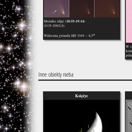
18:55-19:14
Mozaika zdjęć (
)
(f135-200/2,8)
m
Widoczna gwiazda HD 3349 – 8,5
W cz
kome
pół
Inne obiekty nieba
Księżyc