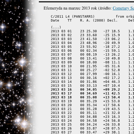
Efemeryda na marzec 2013 rok (źródło:
Cometary Sc
C/2011 L4 (PANSTARRS)          from orbi
Date    TT    R. A. (2000) Decl.     De
(...)

2013 03 01    23 25.30   -27 18.5    1.1
2013 03 02    23 33.60   -25 15.9    1.1
2013 03 03    23 41.50   -23 06.2    1.1
2013 03 04    23 48.96   -20 49.9    1.0
2013 03 05    23 55.92   -18 27.2    1.0
2013 03 06    00 02.34   -15 59.1    1.0
2013 03 07    00 08.19   -13 26.2    1.0
2013 03 08    00 13.41   -10 49.8    1.1
2013 03 09    00 18.00   -08 11.1    1.1
2013 03 10    00 21.95   -05 31.6    1.1
2013 03 11    00 25.27   -02 52.8    1.1
2013 03 12    00 27.99   -00 16.1    1.1
2013 03 13    00 30.16   +02 17.2    1.1
2013 03 14    00 31.86   +04 46.3    1.1
2013 03 16    00 34.05   +09 29.2    1.1
2013 03 17    00 34.69   +11 42.5    1.
2013 03 18    00 35.08   +13 50.4    1.
2013 03 19    00 35.29   +15 53.0    1.1
2013 03 20    00 35.34   +17 50.6    1.1
2013 03 21    00 35.28   +19 43.5    1.1
2013 03 22    00 35.11   +21 32.0    1.1
2013 03 23    00 34.88   +23 16.3    1.2
2013 03 24    00 34.58   +24 56.8    1.2
2013 03 25    00 34.24   +26 33.8    1.2
2013 03 26    00 33.87   +28 07.5    1.2
2013 03 27    00 33.47   +29 38.1    1.2