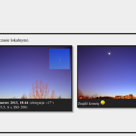
czasie lokalnym).
marzec 2013, 18:44
(elongacja ~17°)
Znajdź kometę
/3,5, 8 s, ISO 200)