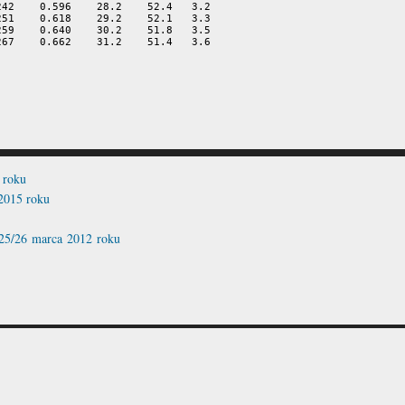
42    0.596    28.2    52.4   3.2

51    0.618    29.2    52.1   3.3

59    0.640    30.2    51.8   3.5

67    0.662    31.2    51.4   3.6

 roku
 2015 roku
 25/26 marca 2012 roku