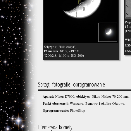
Plej
17 
(f20
Wido
USN
Księżyc (i "lisia czapa"),
USN
17 marzec 2013, ~19:19
(f200/2,8, 1/100 s, ISO 200)
Sprzęt, fotografie, oprogramowanie
Aparat:
obiektyw:
Nikon D7000;
Nikon Nikkor 70-200 mm, f/
Punkt obserwacji:
Warszawa, Bemowo i okolica Ożarowa.
Oprogramowanie:
PhotoShop
Efemeryda komety