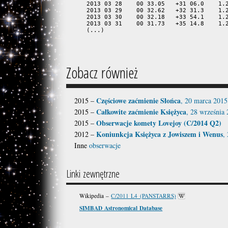
2013 03 28    00 33.05   +31 06.0    1.2
2013 03 29    00 32.62   +32 31.3    1.2
2013 03 30    00 32.18   +33 54.1    1.2
2013 03 31    00 31.73   +35 14.8    1.2
(...)
Zobacz również
Częściowe zaćmienie Słońca
2015 –
, 20 marca 2015
Całkowite zaćmienie Księżyca
2015 –
, 28 września
Obserwacje komety Lovejoy (C/2014 Q2)
2015 –
Koniunkcja Księżyca z Jowiszem i Wenus
2012 –
,
Inne
obserwacje
Linki zewnętrzne
Wikipedia –
C/2011 L4 (PANSTARRS)
SIMBAD Astronomical Database