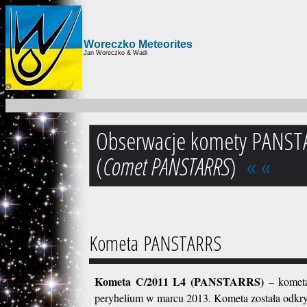
Woreczko Meteorites
Jan Woreczko & Wadi
Obserwacje komety PANST
(
Comet PANSTARRS
)
«
«
Kometa PANSTARRS
Kometa C/2011 L4 (PANSTARRS)
– kometa
peryhelium w marcu 2013. Kometa została odk