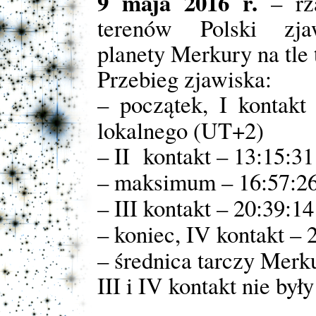
9 maja 2016 r.
– rz
terenów Polski zjaw
planety Merkury na tle 
Przebieg zjawiska:
– początek, I kontak
lokalnego (UT+2)
– II kontakt
– 13:15:31
– maksimum
– 16:57:2
– III kontakt
– 20:39:14
– koniec, IV kontakt
– 
– średnica tarczy Merk
III i IV kontakt nie by