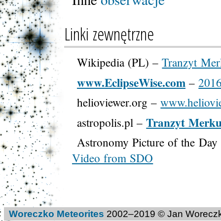
Linki zewnętrzne
Wikipedia (PL) –
Tranzyt Mer
www.EclipseWise.com
–
2016
helioviewer.org –
www.heliovi
Tranzyt Merku
astropolis.pl –
Astronomy Picture of the Da
Video from SDO
Woreczko Meteorites
2002–
2019
© Jan Woreczk