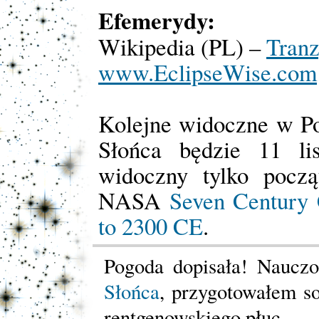
Efemerydy:
Wikipedia (PL) –
Tran
www.EclipseWise.com
Kolejne widoczne w Po
Słońca będzie 11 li
widoczny tylko począ
NASA
Seven Century 
to 2300 CE
.
Pogoda dopisała! Naucz
Słońca
, przygotowałem so
rentgenowskiego płuc.