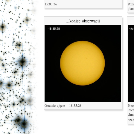
15:03:36
Poza
plam
...koniec obserwacji
Ostatnie ujęcie – 18:35:28
Prze
inte
chmu
Sza