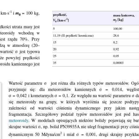
-1
 km·s
i
m
= 100 kg,
0
prędkość,
masa końcowa,
-1
m
[kg]
V
[km·s
]
f
0
kości utrata masy jest
5
100,00
eteoroidy wchodzą w
11,19 (II prędkość kosmiczna)
28,6
 jest rzędu 70%. Przy
15
8,2
dzą w atmosferę (20–
20
0,92
 wartość σ jest typowa
25
0,05
że powyżej prędkości
35
0,00003
oroidu kamiennego jest
Wartość parametru σ jest różna dla różnych typów meteoroidów. Ogó
przyjmuje się: dla meteoroidów kamiennych σ = 0,014, węglist
σ = 0,042 i kometarnych σ = 0,1. Ze względu na wartość parametru σ dz
się meteoroidy na grupy, w których wyróżnia się jeszcze podtyp
zależności od wartości ciśnienia dynamicznego przy jakim następ
fragmentacja. Szczegółowy podział typów meteoroidów jest pod ha
meteoroidy
. W modelach opisujących niektóre bolidy pojawiają się ba
skrajne wartości σ, np. bolid PN39935A nie uległ fragmentacji przy ciśni
2
dynamicznym 50 Mdyna/cm
i miał σ = 0,001, drugi skrajny przykła