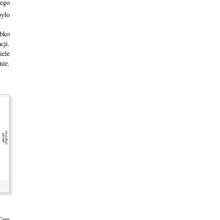
zego
było
ybko
cji.
iele
nie.
 Tam