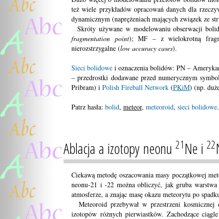
też wiele przykładów opracowań danych dla rzeczy
dynamicznym (naprężeniach mających związek ze str
Skróty używane w modelowaniu obserwacji bolidó
fragmentation point
); MF – z wielokrotną fragm
nierozstrzygalne (
low accuracy cases
).
Sieci bolidowe
i oznaczenia bolidów: PN – Amerykań
– przedrostki dodawane przed numerycznym symbol
Pribram) i
Polish Fireball Network
(
PKiM
) (np. duż
Patrz hasła:
bolid
,
meteor
,
meteoroid
,
sieci bolidowe
.
21
22
Ablacja a izotopy neonu
Ne i
Ciekawą metodę oszacowania masy początkowej mete
neonu-21 i -22 można obliczyć, jak gruba warstwa 
atmosferze, a znając masę okazu meteorytu po spadk
Meteoroid przebywał w przestrzeni kosmicznej do
izotopów różnych pierwiastków. Zachodzące ciągle