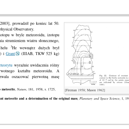
2003], prowadził po koniec lat 50.
hysical Observatory.
otopu w bryle meteoroidu, izotopu
a strumieniem wiatru słonecznego,
3
u helu
He wewnątrz dużych brył
) i
Grant
(IIIAB, TKW 525 kg)
eteorytu
wyraźnie uwidacznia różny
rwotnego kształtu meteoroidu. A
ozwala oszacować pierwotną masę
o meteorite
,
Nature
, 181, 1958, s. 1725,
[Fireman 1958; Mason 1962]
ant meteorite and a determination of the original mass
,
Planetary and Space Science
, 1, 19