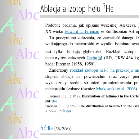
3
Ablacja a izotop helu
He
Podobne badania, jak opisane wcześniej Alexeeva [
XX wieku
Edward L. Fireman
ze Smithsonian Astrop
Tu poczyniono założenia, że zawartość danego iz
wnikającego do meteoroidu w wyniku bombardowani
jest tylko funkcją głębokości. Rozkład izotop
meteorytów żelaznych
Carbo
(IID, TKW 454 kg
badał Fireman [1958, 1959].
Zmierzony
rozkład izotopu hel-3 na przekroju m
stopień ablacji na powierzchni oraz zarys pie
wyznaczony średni strumień promieniowania p
meteoroidu (zobacz również
Markowski et al. 2006
).
Distribution of helium-3 in the Carb
Fireman E.L., (1958),
plik
doi
.
The distribution of helium-3 in the Gr
Fireman E.L., (1959),
s. 66-70, plik
doi
.
Źródła
(
sources
)