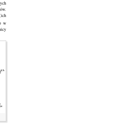
wych
pów.
(ich
e
w
nicy