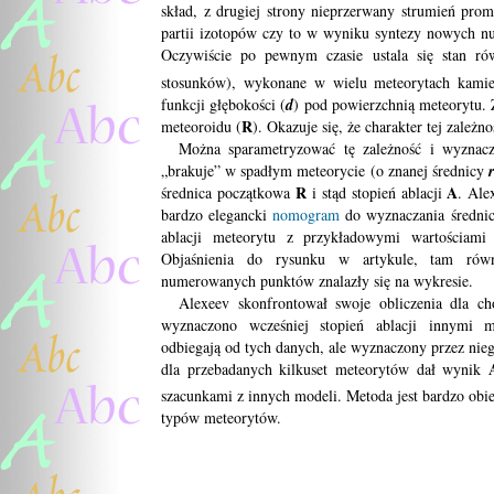
skład, z drugiej strony nieprzerwany strumień pro
partii izotopów czy to w wyniku syntezy nowych nu
Oczywiście po pewnym czasie ustala się stan r
stosunków), wykonane w wielu meteorytach kami
funkcji głębokości (
d
) pod powierzchnią meteorytu. Z
R
meteoroidu (
). Okazuje się, że charakter tej zależ
Można sparametryzować tę zależność i wyznaczy
„brakuje” w spadłym meteorycie (o znanej średnicy
r
R
A
średnica początkowa
i stąd stopień ablacji
. Ale
bardzo elegancki
nomogram
do wyznaczania średnic
ablacji meteorytu z przykładowymi wartościami
Objaśnienia do rysunku w artykule, tam równ
numerowanych punktów znalazły się na wykresie.
Alexeev skonfrontował swoje obliczenia dla ch
wyznaczono wcześniej stopień ablacji innymi 
odbiegają od tych danych, ale wyznaczony przez nieg
dla przebadanych kilkuset meteorytów dał wynik
szacunkami z innych modeli. Metoda jest bardzo obie
typów meteorytów.