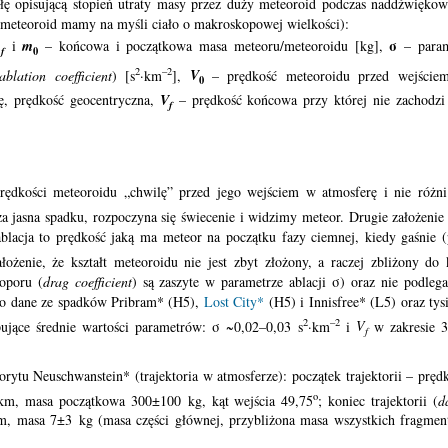
łę opisującą stopień utraty masy przez duży meteoroid podczas naddźwięko
y meteoroid mamy na myśli ciało o makroskopowej wielkości):
σ
m
i
m
– końcowa i początkowa masa meteoru/meteoroidu [kg],
– param
0
f
2
–2
ablation coefficient
) [s
·km
],
V
– prędkość meteoroidu przed wejście
0
ę, prędkość geocentryczna,
V
– prędkość końcowa przy której nie zachodzi
f
rędkości meteoroidu „chwilę” przed jego wejściem w atmosferę i nie różni
za jasna spadku, rozpoczyna się świecenie i widzimy meteor. Drugie założenie 
ablacja to prędkość jaką ma meteor na początku fazy ciemnej, kiedy gaśnie 
ałożenie, że kształt meteoroidu nie jest zbyt złożony, a raczej zbliżony do 
oporu (
drag coefficient
) są zaszyte w parametrze ablacji σ) oraz nie podleg
u o dane ze spadków Pribram* (H5),
Lost City*
(H5) i Innisfree* (L5) oraz tys
2
–2
ujące średnie wartości parametrów: σ ~0,02–0,03 s
·km
i
V
w zakresie 3
f
tu Neuschwanstein* (trajektoria w atmosferze): początek trajektorii – pręd
o
 km, masa początkowa 300±100 kg, kąt wejścia 49,75
; koniec trajektorii (
d
m, masa 7±3 kg (masa części głównej, przybliżona masa wszystkich fragme