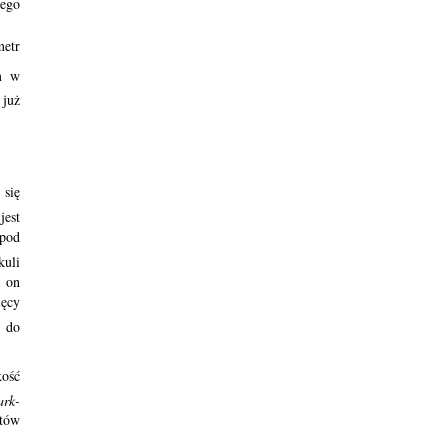
wego
etr
m w
 już
 się
jest
(pod
kuli
a on
ięcy
 do
kość
ark-
ntów