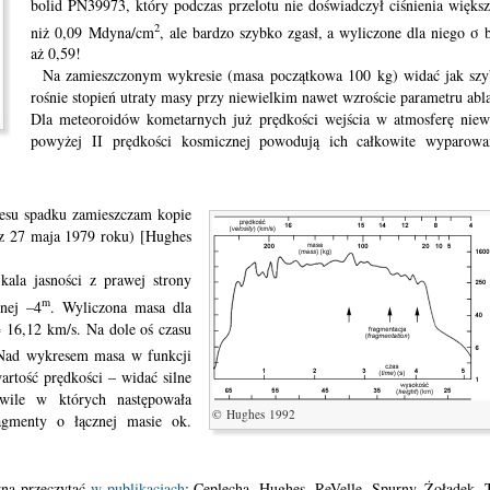
bolid PN39973, który podczas przelotu nie doświadczył ciśnienia więks
2
niż 0,09 Mdyna/cm
, ale bardzo szybko zgasł, a wyliczone dla niego σ 
aż 0,59!
Na zamieszczonym wykresie (masa początkowa 100 kg) widać jak sz
rośnie stopień utraty masy przy niewielkim nawet wzroście parametru abla
Dla meteoroidów kometarnych już prędkości wejścia w atmosferę niew
powyżej II prędkości kosmicznej powodują ich całkowite wyparowa
cesu spadku zamieszczam kopie
z 27 maja 1979 roku) [Hughes
ala jasności z prawej strony
m
tnej –4
. Wyliczona masa dla
 16,12 km/s. Na dole oś czasu
 Nad wykresem masa w funkcji
wartość prędkości – widać silne
wile w których następowała
© Hughes 1992
agmenty o łącznej masie ok.
na przeczytać
w publikacjach
: Ceplecha, Hughes, ReVelle, Spurny, Żołądek.