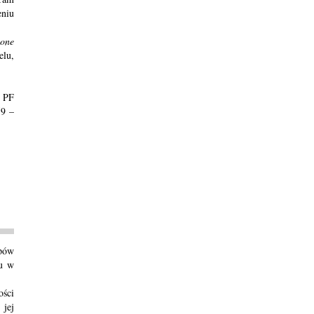
eniu
(
one
lu,
, PF
59 –
opów
tu w
ości
 jej