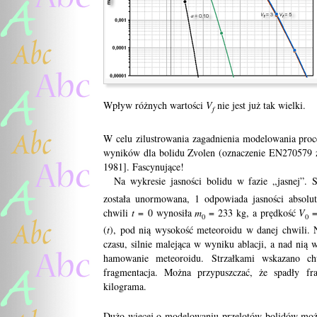
Wpływ różnych wartości
V
nie jest już tak wielki.
f
W celu zilustrowania zagadnienia modelowania pro
wyników dla bolidu Zvolen (oznaczenie EN270579 
1981]. Fascynujące!
Na wykresie jasności bolidu w fazie „jasnej”. Sk
została unormowana, 1 odpowiada jasności absolu
chwili
t
= 0 wynosiła
m
= 233 kg, a prędkość
V
=
0
0
(
t
), pod nią wysokość meteoroidu w danej chwili.
czasu, silnie malejąca w wyniku ablacji, a nad nią 
hamowanie meteoroidu. Strzałkami wskazano ch
fragmentacja. Można przypuszczać, że spadły fr
kilograma.
Dużo więcej o modelowaniu przelotów bolidów moż