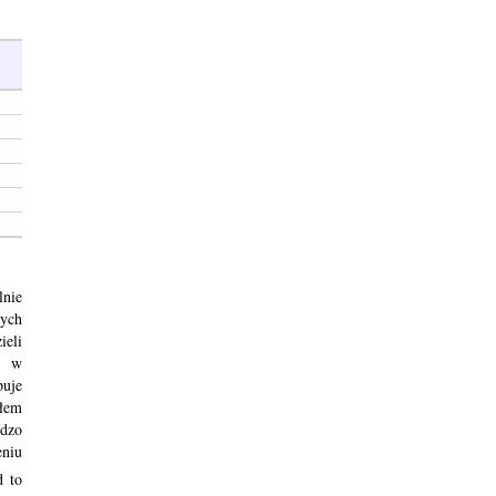
lnie
ych
ieli
y w
uje
słem
rdzo
eniu
d to