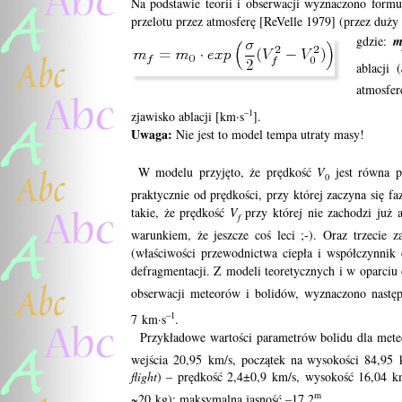
Na podstawie teorii i obserwacji wyznaczono formu
przelotu przez atmosferę [ReVelle 1979] (przez duż
gdzie:
ablacji (
atmosfer
–1
zjawisko ablacji [km·s
].
Uwaga:
Nie jest to model tempa utraty masy!
W modelu przyjęto, że prędkość
V
jest równa p
0
praktycznie od prędkości, przy której zaczyna się fa
takie, że prędkość
V
przy której nie zachodzi już 
f
warunkiem, że jeszcze coś leci ;-). Oraz trzecie z
(właściwości przewodnictwa ciepła i współczynnik 
defragmentacji. Z modeli teoretycznych i w oparci
obserwacji meteorów i bolidów, wyznaczono następ
–1
7 km·s
.
Przykładowe wartości parametrów bolidu dla meteory
wejścia 20,95 km/s, początek na wysokości 84,95
flight
) – prędkość 2,4±0,9 km/s, wysokość 16,04 k
m
~20 kg); maksymalna jasność –17,2
.