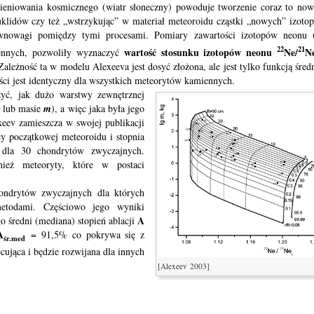
mieniowania kosmicznego (wiatr słoneczny) powoduje tworzenie coraz to no
klidów czy też „wstrzykując” w materiał meteoroidu cząstki „nowych” izoto
ównowagi pomiędzy tymi procesami. Pomiary zawartości izotopów neonu 
22
21
wartość stosunku izotopów neonu
Ne/
N
ennych, pozwoliły wyznaczyć
ależność ta w modelu Alexeeva jest dosyć złożona, ale jest tylko funkcją śred
ności jest identyczny dla wszystkich meteorytów kamiennych.
ć, jak dużo warstwy zewnętrznej
lub masie
m
), a więc jaka była jego
xeev zamieszcza w swojej publikacji
y początkowej meteoroidu i stopnia
 dla 30 chondrytów zwyczajnych.
ież meteoryty, które w postaci
ondrytów zwyczajnych dla których
metodami. Częściowo jego wyniki
A
o średni (mediana) stopień ablacji
A
= 91,5% co pokrywa się z
śr.med
cująca i będzie rozwijana dla innych
[Alexeev 2003]