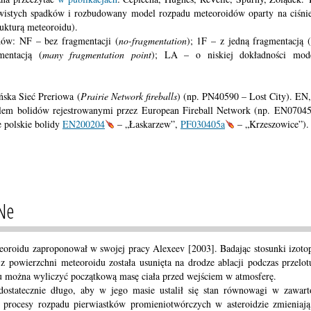
wistych spadków i rozbudowany model rozpadu meteoroidów oparty na ciśni
ukturą meteoroidu).
w: NF – bez fragmentacji (
no-fragmentation
); 1F – z jedną fragmentacją 
entacją (
many fragmentation point
); LA – o niskiej dokładności mode
ska Sieć Preriowa (
Prairie Network fireballs
) (np. PN40590 – Lost City). EN
em bolidów rejestrowanymi przez European Fireball Network (np. EN0704
e polskie bolidy
EN200204
– „Łaskarzew”,
PF030405a
– „Krzeszowice”).
Ne
oroidu zaproponował w swojej pracy Alexeev [2003]. Badając stosunki izot
z powierzchni meteoroidu została usunięta na drodze ablacji podczas przelo
u można wyliczyć początkową masę ciała przed wejściem w atmosferę.
statecznie długo, aby w jego masie ustalił się stan równowagi w zawart
 procesy rozpadu pierwiastków promieniotwórczych w asteroidzie zmieniają