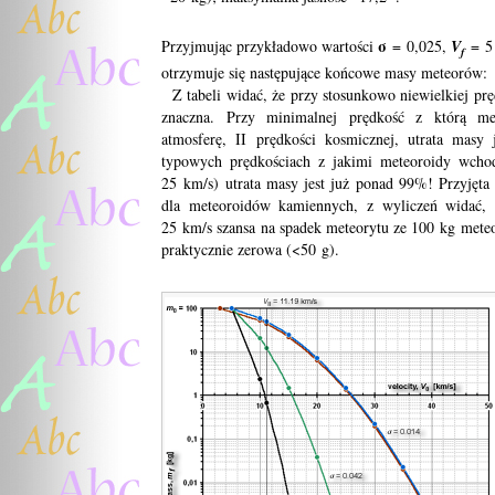
σ
Przyjmując przykładowo wartości
= 0,025,
V
= 5
f
otrzymuje się następujące końcowe masy meteorów:
Z tabeli widać, że przy stosunkowo niewielkiej pręd
znaczna. Przy minimalnej prędkość z którą m
atmosferę, II prędkości kosmicznej, utrata masy
typowych prędkościach z jakimi meteoroidy wcho
25 km/s) utrata masy jest już ponad 99%! Przyjęta
dla meteoroidów kamiennych, z wyliczeń widać, 
25 km/s szansa na spadek meteorytu ze 100 kg mete
praktycznie zerowa (<50 g).