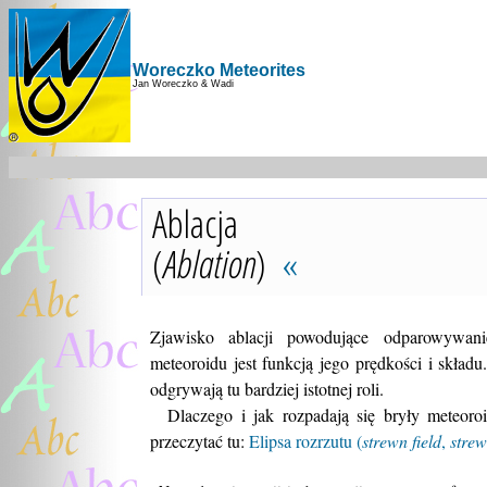
Woreczko Meteorites
Jan Woreczko & Wadi
Ablacja
(
Ablation
)
«
Zjawisko ablacji powodujące odparowywani
meteoroidu jest funkcją jego prędkości i składu
odgrywają tu bardziej istotnej roli.
Dlaczego i jak rozpadają się bryły meteor
przeczytać tu:
Elipsa rozrzutu (
strewn field
,
strew