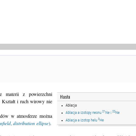
e materii z powierzchni
Hasła
. Kształt i ruch wirowy nie
Ablacja
21
22
Ablacja a izotopy neonu
Ne i
Ne
oidów w atmosferze można
3
Ablacja a izotop helu
He
nfield
,
distribution ellipse
)
.