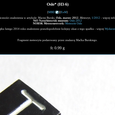
Oslo* (H3-6)
[
MBD
][
EoM
]
czności znalezienia w artykule: Maciej Burski,
Oslo, marzec 2012
,
Meteoryt
,
1/2012
- więcej in
NiO Naturhistorisk museum:
Oslo:2012
NORSK Meteornettverk:
Meteoritt Oslo
tku lutego 2014 roku znaleziono prawdopodobnie kolejny okaz z tego spadku - więcej
Wydarze
Fragment meteorytu podarowany przez znalazcę Maćka Burskiego.
fc 0.99 g