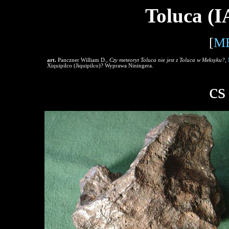
Toluca (I
[
M
art.
Panczner William D.,
Czy meteoryt Toluca nie jest z Toluca w Meksyku?
,
Xiquipilco (Jiquipilco)? Wyprawa Niningera.
cs