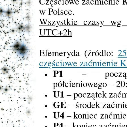
Częściowe zaćmienie 
w Polsce.
Wszystkie czasy wg 
UTC+2h
Efemeryda (źródło:
25
częściowe zaćmienie K
P1
– począte
półcieniowego – 20
U1
– początek zaćm
GE
– środek zaćmie
U4
– koniec zaćmie
P4
– koniec zaćmien