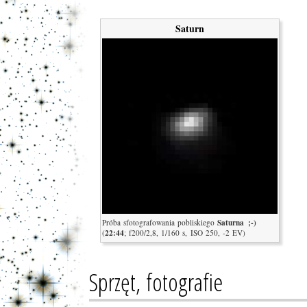
Saturn
Saturna ;-)
Próba sfotografowania pobliskiego
22:44
(
; f200/2,8, 1/160 s, ISO 250, -2 EV)
Sprzęt, fotografie