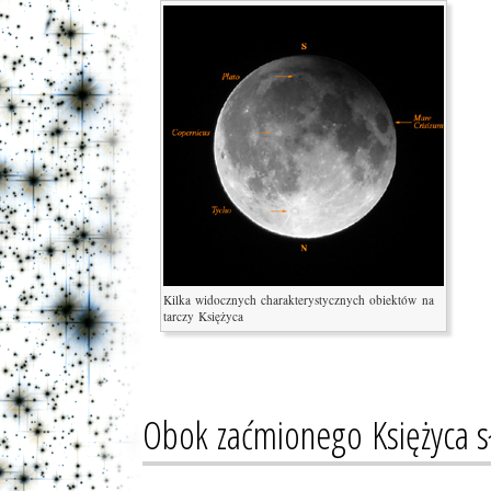
Kilka widocznych charakterystycznych obiektów na
tarczy Księżyca
Obok zaćmionego Księżyca sł