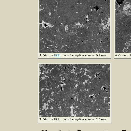
5. Obraz z
BSE
– dolna krawędź obrazu ma 0.8 mm.
6. Obraz z 
7. Obraz z BSE – dolna krawędź obrazu ma 2.0 mm