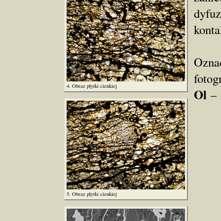
dyfuz
konta
Ozn
fotog
4. Obraz płytki cienkiej
Ol
– 
5. Obraz płytki cienkiej