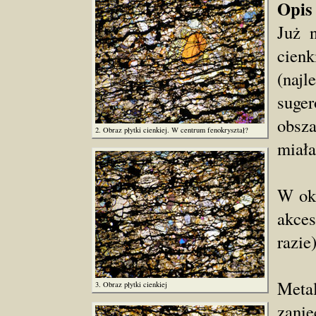
Opis
Już 
cien
(najl
suge
obsza
2. Obraz płytki cienkiej. W centrum fenokryształ?
miała
W oka
akce
razie
Meta
3. Obraz płytki cienkiej
zani