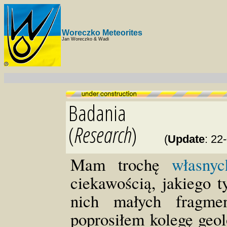
Woreczko Meteorites
Jan Woreczko & Wadi
Badania
(
Research
)
(
Update
:
22-
Mam trochę
własnyc
ciekawością, jakiego t
nich małych fragmen
poprosiłem kolegę geo