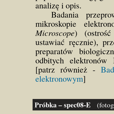
analizę i opis.
Badania przeprowa
mikroskopie elektr
Microscope
) (ostroś
ustawiać ręcznie), p
preparatów biologic
odbitych elektronów
[patrz również -
Bad
elektronowym
]
Próbka – spec08-E
(foto