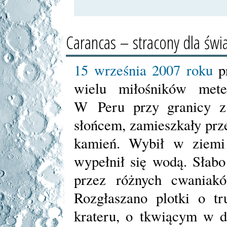
Carancas – stracony dla świ
15 września 2007 roku
pr
wielu miłośników mete
W Peru przy granicy z
słońcem, zamieszkały prze
kamień. Wybił w ziemi 
wypełnił się wodą. Słab
przez różnych cwaniak
Rozgłaszano plotki o t
krateru, o tkwiącym w do