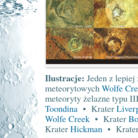
Ilustracje:
Jeden z lepiej
meteorytowych
Wolfe Cr
meteoryty żelazne typu 
Toondina
• Krater
Liver
Wolfe Creek
• Krater
Bo
Krater
Hickman
• Krate