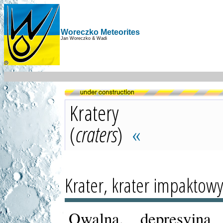
Woreczko Meteorites
Jan Woreczko & Wadi
Kratery
(
craters
)
«
Krater, krater impaktowy
Owalna, depresyjna 