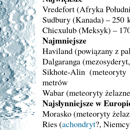
Vredefort (Afryka Połudn
Sudbury (Kanada) – 250 
Chicxulub (Meksyk) – 17
Najmniejsze
Haviland (powiązany z p
Dalgaranga (mezosyderyt,
Sikhote-Alin (meteoryty
metrów
Wabar (meteoryty żelazne
Najsłynniejsze w Europi
Morasko (meteoryty żelaz
Ries (
achondryt
?, Niemcy