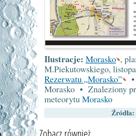
Ilustracje:
Morasko
, pl
M.Piekutowskiego, listopa
Rezerwatu „Morasko”
• 
Morasko • Znaleziony prz
meteorytu
Morasko
Źródła:
Zobacz również