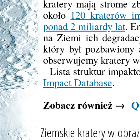
kratery mają strome z
około
120 kraterów i
ponad 2 miliardy lat
. E
na Ziemi ich degradac
który był pozbawiony 
obserwujemy kratery w 
Lista struktur impakt
Impact Database
.
Zobacz również →
Q
Ziemskie kratery w obra