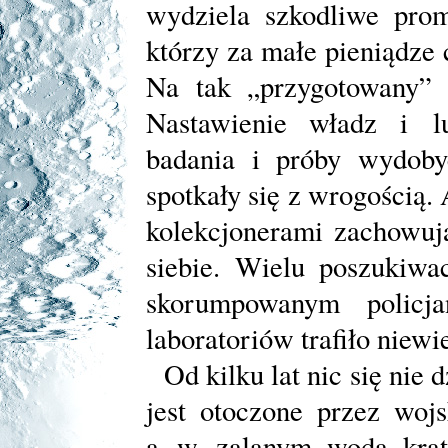
wydziela szkodliwe prom
którzy za małe pieniądze
Na tak „przygotowany” t
Nastawienie władz i l
badania i próby wydoby
spotkały się z wrogością.
kolekcjonerami zachowuj
siebie. Wielu poszukiwa
skorumpowanym policj
laboratoriów trafiło niewi
Od kilku lat nic się nie 
jest otoczone przez woj
a w zalanym wodą krate