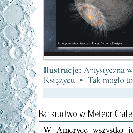
Ilustracje:
Artystyczna wi
Księżycu • Tak mogło to
Bankructwo w Meteor Crate
W Ameryce wszystko je