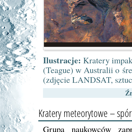
Ilustracje:
Kratery impak
(Teague) w Australii o śr
(zdjęcie LANDSAT, sztuc
Źr
Kratery meteorytowe – spór 
Grupa naukowców zapr