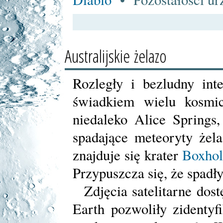
Australijskie żelazo
Rozległy i bezludny int
świadkiem wielu kosmic
niedaleko Alice Springs
spadające meteoryty żel
znajduje się krater
Boxhol
Przypuszcza się, że spadł
Zdjęcia satelitarne dos
Earth pozwoliły zidenty