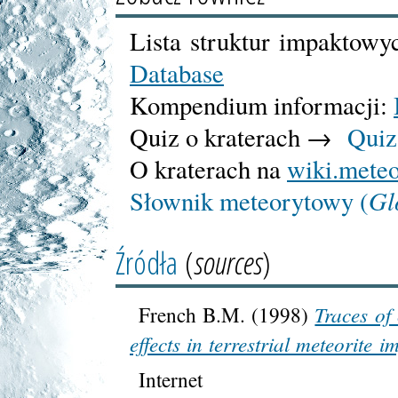
Lista struktur impaktow
Database
Kompendium informacji:
Quiz o kraterach →
Quiz
O kraterach na
wiki.meteo
Gl
Słownik meteorytowy (
Źródła
(
sources
)
Traces of
French B.M. (1998)
effects in terrestrial meteorite i
Internet