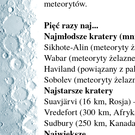
meteorytów.
Pięć razy naj...
Najmłodsze kratery (mnie
Sikhote-Alin (meteoryty ż
Wabar (meteoryty żelazne
Haviland (powiązany z pa
Sobolev (meteoryty żelazn
Najstarsze kratery
Suavjärvi (16 km, Rosja) –
Vredefort (300 km, Afryk
Sudbury (250 km, Kanada)
Największe