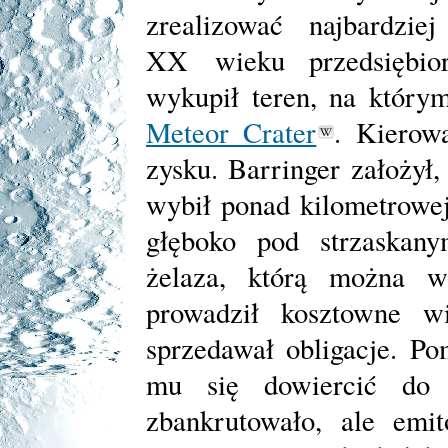
zrealizować najbardzi
XX wieku przedsiębio
wykupił teren, na którym
Meteor Crater
. Kierow
zysku. Barringer założył,
wybił ponad kilometrowej
głęboko pod strzaskan
żelaza, którą można w
prowadził kosztowne wi
sprzedawał obligacje. P
mu się dowiercić do u
zbankrutowało, ale emi