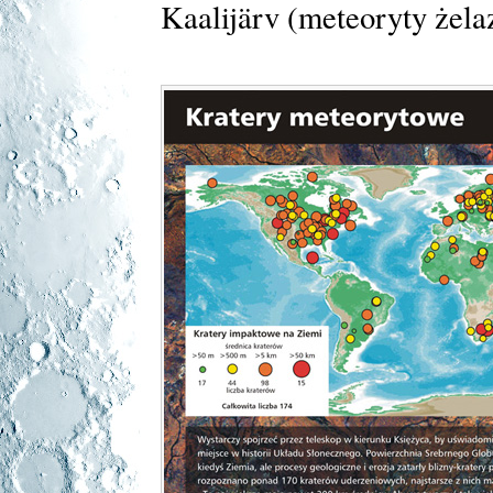
Kaalijärv (meteoryty żela