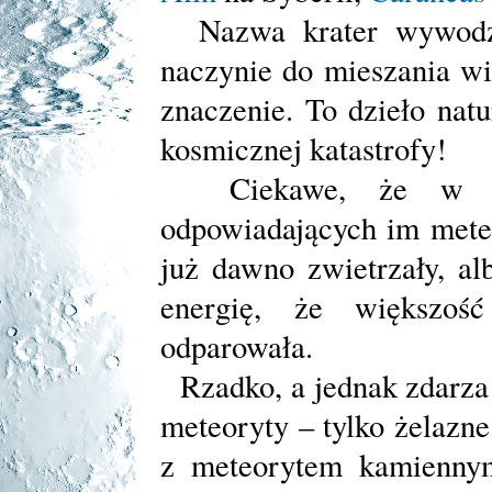
Nazwa krater wywodzi
naczynie do mieszania w
znaczenie. To dzieło nat
kosmicznej katastrofy!
Ciekawe, że w więk
odpowiadających im meteo
już dawno zwietrzały, a
energię, że większo
odparowała.
Rzadko, a jednak zdarza 
meteoryty – tylko żelazn
z meteorytem kamienny