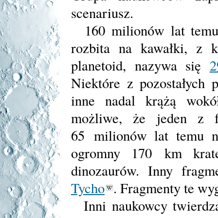
scenariusz.
160 milionów lat temu p
rozbita na kawałki, z 
planetoid, nazywa się
2
Niektóre z pozostałych 
inne nadal krążą wokó
możliwe, że jeden z 
65 milionów lat temu na
ogromny 170 km krate
dinozaurów. Inny frag
Tycho
. Fragmenty te wy
Inni naukowcy twierdzą,