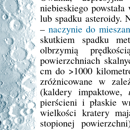
niebieskiego powstała
lub spadku asteroidy.
–
naczynie do mieszan
skutkiem spadku met
olbrzymią prędkośc
powierzchniach skalny
cm do >1000 kilometr
zróżnicowane w zależ
(kaldery impaktowe,
pierścieni i płaskie w
wielkości kratery ma
stopionej powierzchn