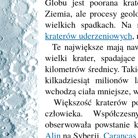
Globu jest poorana krat
Ziemia, ale procesy geolo
wielkich spadkach. Na
kraterów uderzeniowych
,
Te największe mają naw
wielki krater, spadając
kilometrów średnicy. Taki
kilkadziesiąt milionów 
wchodzą ciała mniejsze, w
Większość kraterów pow
człowieka. Współczes
obserwowała powstanie 
Alin
na Syberii,
Carancas