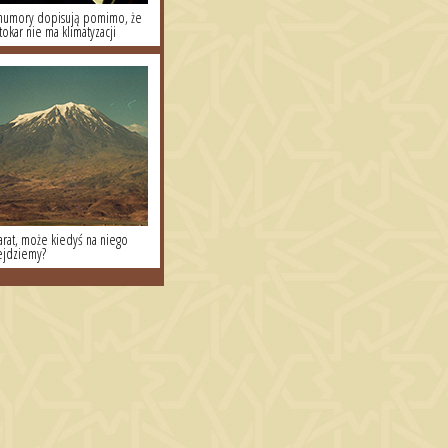
.humory dopisują pomimo, że
tokar nie ma klimatyzacji
arat, może kiedyś na niego
jdziemy?