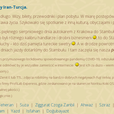
y Iran-Turcja.
długo. Wizy, bilety, przewodniki i plan pobytu. W miarę postępó
wa życia. Szykowało się spotkanie z inną kulturą, obyczajami i 
ś pięknego sierpniowego dnia autokarem z Krakowa do Stambu
 byli różnego kalibru handlarze i drobni biznesmeni
, to do St
chy – kto dziś pamięta tureckie swetry
. A w drodze powrot
niach jazdy dotarliśmy do Stambułu. I tam zaczęła się nasza
p
czas przymusowego lockdownu spowodowanego pandemią COVID-19, odszukałe
e odmówić by je wszystkie zamieścić w internecie.
Jest ich za dużo – wiem 
orry.)
Zenit E lub TTL; zdjęcia robiliśmy na bardzo dobrych negatywach Fuji Velvia; 
 firmy ProfiLab Experess, gdzie zeskanowano je na skanerze Noritsu Koki QS
alnej jakości.)
icznie.)
Teheran
|
Suza
|
Ziggurat Czoga Zanbil
|
Ahwaz
|
Sziraz
am
|
Yazd
|
Isfahan
|
Doğubayazıt