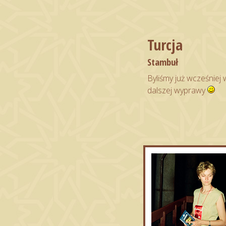
Turcja
Stambuł
Byliśmy już wcześniej 
dalszej wyprawy