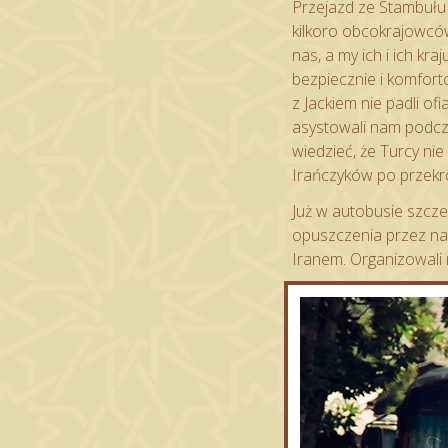
Przejazd ze Stambułu 
kilkoro obcokrajowców 
nas, a my ich i ich kra
bezpiecznie i komfort
z Jackiem nie padli o
asystowali nam podcza
wiedzieć, że Turcy ni
Irańczyków po przekro
Już w autobusie szcz
opuszczenia przez nas
Iranem. Organizowali n