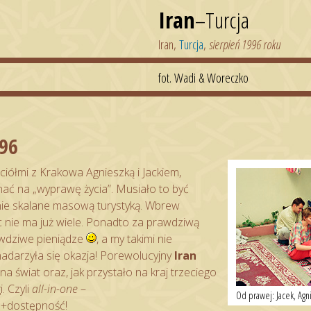
Iran
–Turcja
Iran,
Turcja
,
sierpień 1996 roku
fot. Wadi & Woreczko
96
ciółmi z Krakowa Agnieszką i Jackiem,
ać na „wyprawę życia”. Musiało to być
nie skalane masową turystyką. Wbrew
 nie ma już wiele. Ponadto za prawdziwą
awdziwe pieniądze
, a my takimi nie
adarzyła się okazja! Porewolucyjny
Iran
na świat oraz, jak przystało na kraj trzeciego
i. Czyli
all-in-one
–
Od prawej: Jacek, Agn
ć+dostępność!