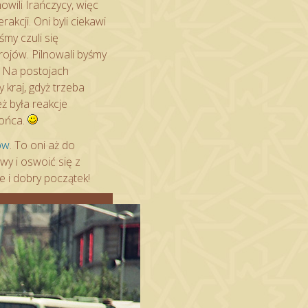
wili Irańczycy, więc
kcji. Oni byli ciekawi
śmy czuli się
rojów. Pilnowali byśmy
. Na postojach
 kraj, gdyż trzeba
ż była reakcje
końca.
ów
. To oni aż do
wy i oswoić się z
e i dobry początek!