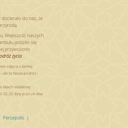
w docierało do nas, że
przyrodą.
łu. Większość naszych
ambułu jeździło się
nej przywożono
odróż życia
.
m zdjęcia z tamtej
– ale to Nasza podróż i
po latach oddaliśmy
S-32_33. Były jeszcze dwa
|
Persepolis
|