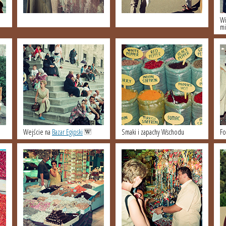
Wi
mi
i
Wejście na
Bazar Egipski
Smaki i zapachy Wschodu
Fo