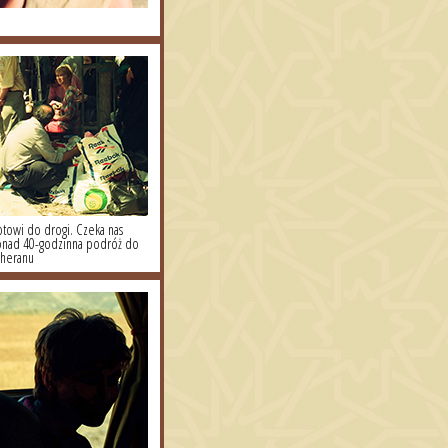
towi do drogi. Czeka nas
nad 40-godzinna podróż do
heranu