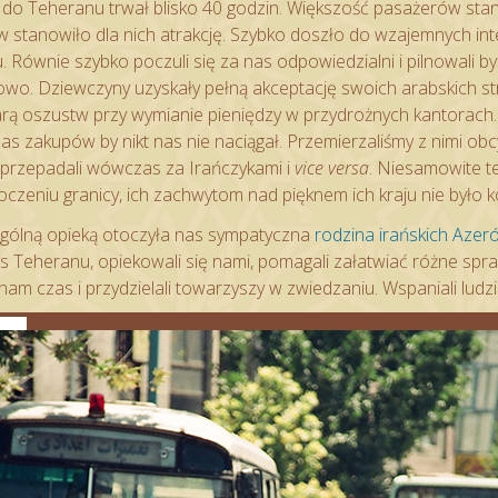
do Teheranu trwał blisko 40 godzin. Większość pasażerów stano
stanowiło dla nich atrakcję. Szybko doszło do wzajemnych intera
ju. Równie szybko poczuli się za nas odpowiedzialni i pilnowali by
owo. Dziewczyny uzyskały pełną akceptację swoich arabskich st
fiarą oszustw przy wymianie pieniędzy w przydrożnych kantorach
s zakupów by nikt nas nie naciągał. Przemierzaliśmy z nimi obcy
e przepadali wówczas za Irańczykami i
vice versa
. Niesamowite te
czeniu granicy, ich zachwytom nad pięknem ich kraju nie było 
ególną opieką otoczyła nas sympatyczna
rodzina irańskich Azer
 Teheranu, opiekowali się nami, pomagali załatwiać różne spra
am czas i przydzielali towarzyszy w zwiedzaniu. Wspaniali ludzi