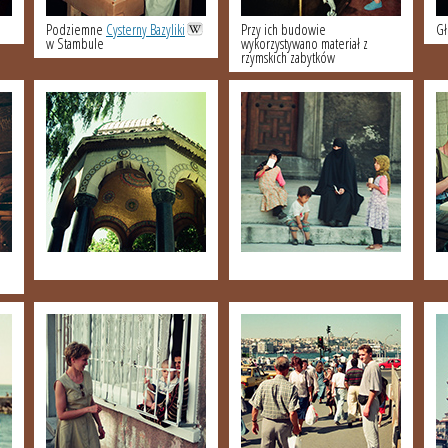
Podziemne
Cysterny Bazyliki
Przy ich budowie
G
w Stambule
wykorzystywano materiał z
rzymskich zabytków