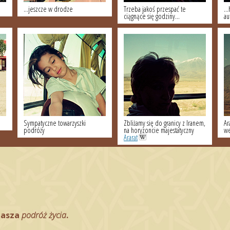
...jeszcze w drodze
Trzeba jakoś przespać te
..
ciągnące się godziny...
au
Sympatyczne towarzyszki
Zbliżamy się do granicy z Iranem,
Ar
podróży
na horyzoncie majestatyczny
we
Ararat
nasza
podróż życia
.