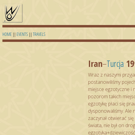
HOME
||
EVENTS
||
TRAVELS
Iran
–
Turcja
19
Wraz z naszymi przyja
postanowiliśmy pojech
miejsce egzotyczne i 
pozorom takich miejsc
egzotykę płaci się pr
dysponowaliśmy. Ale n
zaczynał otwierać się 
świata, nie był on drog
egzotyka+dziewiczoś