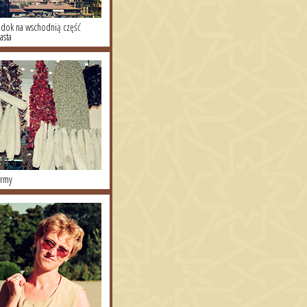
dok na wschodnią część
asta
rmy