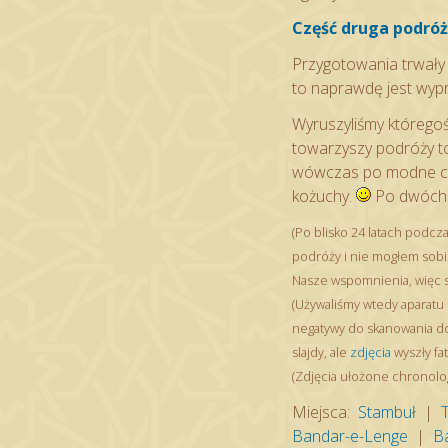
Część druga podróż
Przygotowania trwały 
to naprawdę jest wypra
Wyruszyliśmy którego
towarzyszy podróży to
wówczas po modne ciu
kożuchy.
Po dwóch d
(Po blisko 24 latach pod
podróży i nie mogłem sobi
Nasze wspomnienia, więc s
(Używaliśmy wtedy aparatu 
negatywy do skanowania do
slajdy, ale
zdjęcia
wyszły fat
(Zdjęcia ułożone chronolog
Miejsca:
Stambuł
|
Bandar-e-Lenge
|
B