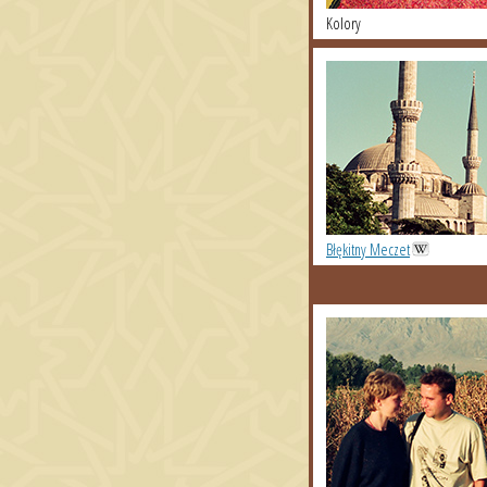
Kolory
Błękitny Meczet