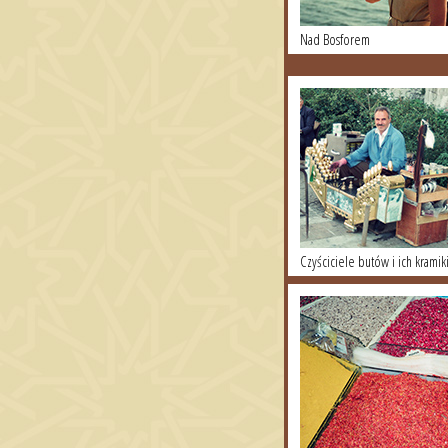
Nad Bosforem
Czyściciele butów i ich kramik