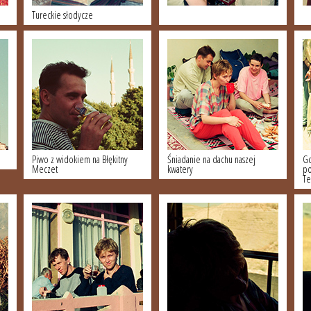
Tureckie słodycze
Piwo z widokiem na Błękitny
Śniadanie na dachu naszej
Go
Meczet
kwatery
po
Te