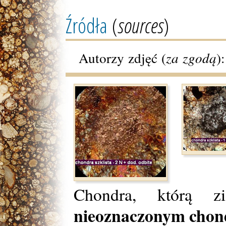
Źródła
(
sources
)
Autorzy zdjęć (
za zgodą
)
Chondra, którą z
nieoznaczonym cho