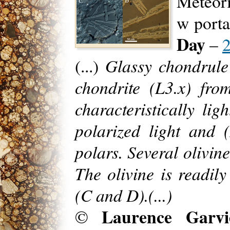
Meteori
w port
Day
–
Glassy chondrule 
(...)
chondrite (L3.x) fr
characteristically li
polarized light and 
polars. Several olivin
The olivine is readily
(C and D).(...)
Laurence Garvi
©