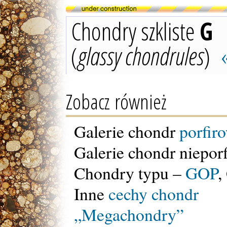
Chondry szkliste
G
(
glassy chondrules
)
Zobacz również
Galerie chondr
porfir
Galerie chondr niepor
Chondry typu –
GOP
,
Inne
cechy chondr
„Megachondry”