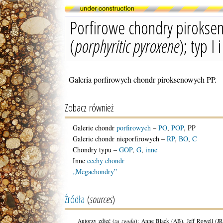
Porfirowe chondry piroks
(
porphyritic pyroxene
); typ I 
Galeria porfirowych chondr piroksenowych PP.
Zobacz również
Galerie chondr
porfirowych
–
PO
,
POP
, PP
Galerie chondr nieporfirowych –
RP
,
BO
,
C
Chondry typu –
GOP
,
G
,
inne
Inne
cechy chondr
„Megachondry”
Źródła
(
sources
)
Autorzy zdjęć (
za zgodą
): Anne Black (AB), Jeff Rowell (J