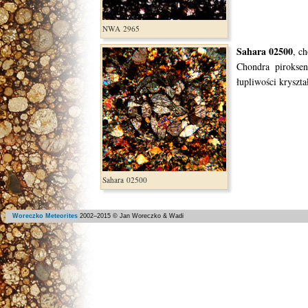
NWA 2965
Sahara 02500
, c
Chondra pirokse
łupliwości kryszta
Sahara 02500
Woreczko Meteorites
2002–
2015
© Jan Woreczko & Wadi