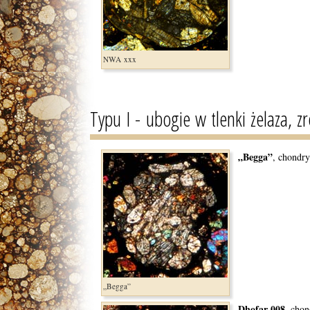
NWA xxx
Typu I - ubogie w tlenki żelaza, 
„Begga”
, chondr
„Begga”
Dhofar 008
, cho