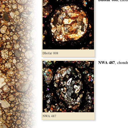
Dhofar 008
NWA 487
, chond
NWA 487