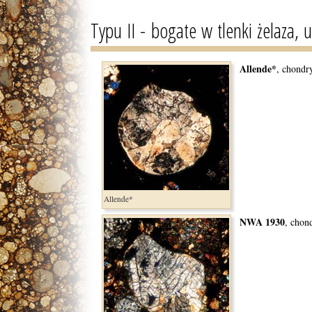
Typu II - bogate w tlenki żelaza, u
Allende*
, chondr
Allende*
NWA 1930
, chon