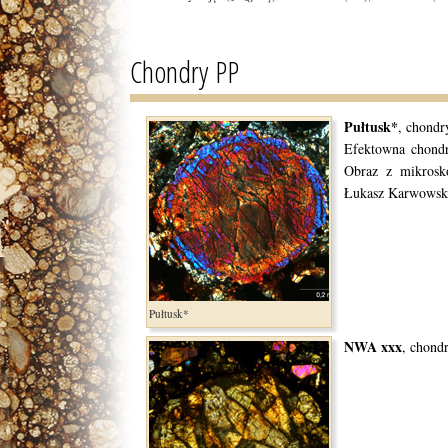
Chondry PP
Pułtusk*
, chondr
Efektowna chondr
Obraz z mikrosko
Łukasz Karwowsk
Pułtusk*
NWA xxx
, chondr